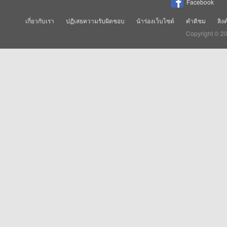
Facebook
เกี่ยวกับเรา
ปฏิเสธความรับผิดชอบ
นำร่องเว็บไซต์
คำติชม
ลิง
Copyright © 2