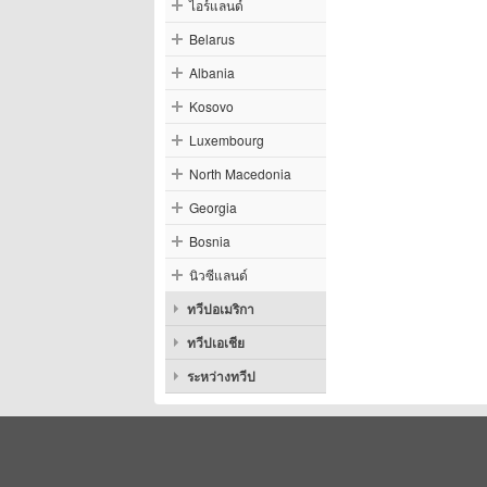
ไอร์แลนด์
Belarus
Albania
Kosovo
Luxembourg
North Macedonia
Georgia
Bosnia
นิวซีแลนด์
ทวีปอเมริกา
ทวีปเอเชีย
ระหว่างทวีป