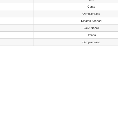
Cantu
Olimpiamilano
Dinamo Sassari
GeVi Napoli
Umana
Olimpiamilano