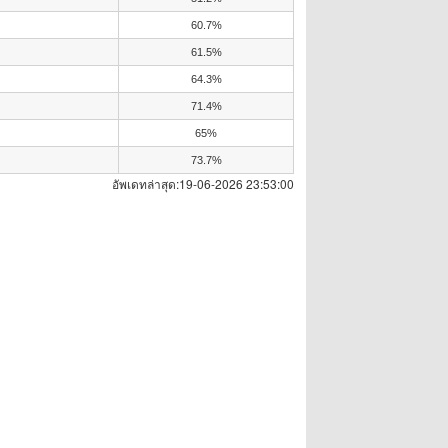
60.7%
61.5%
64.3%
71.4%
65%
73.7%
อัพเดทล่าสุด:19-06-2026 23:53:00