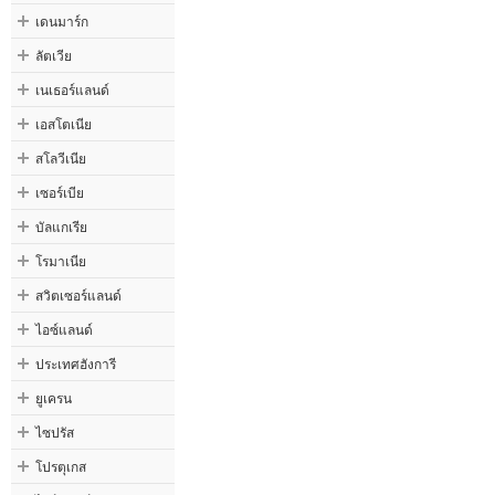
เดนมาร์ก
ลัตเวีย
เนเธอร์แลนด์
เอสโตเนีย
สโลวีเนีย
เซอร์เบีย
บัลแกเรีย
โรมาเนีย
สวิตเซอร์แลนด์
ไอซ์แลนด์
ประเทศฮังการี
ยูเครน
ไซปรัส
โปรตุเกส