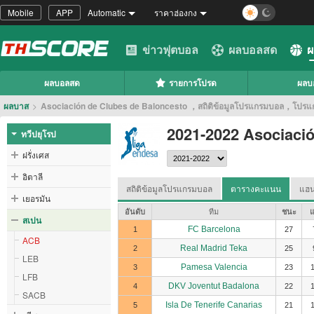
Mobile
APP
Automatic
ราคาฮ่องกง
ข่าวฟุตบอล
ผลบอลสด
ผ
ผลบอลสด
รายการโปรด
ผลบ
ผลบาส
>
Asociación de Clubes de Baloncesto ，สถิติข้อมูลโปรแกรมบอล，โ
2021-2022 Asociació
ทวีปยุโรป
ฝรั่งเศส
อิตาลี
สถิติข้อมูลโปรแกรมบอล
ตารางคะแนน
แฮน
เยอรมัน
อันดับ
ทีม
ชนะ
แ
สเปน
FC Barcelona
1
27
ACB
Real Madrid Teka
2
25
LEB
Pamesa Valencia
3
23
LFB
DKV Joventut Badalona
4
22
SACB
Isla De Tenerife Canarias
5
21