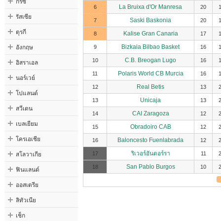
กรีซ
La Bruixa d'Or Manresa
6
20
รัสเซีย
Saski Baskonia
7
20
ตุรกี
Kalise Gran Canaria
8
17
อังกฤษ
Bizkaia Bilbao Basket
9
16
C.B. Breogan Lugo
10
16
อิสราเอล
Polaris World CB Murcia
11
16
นอร์เวย์
Real Betis
12
13
โปแลนด์
Unicaja
13
13
สวีเดน
CAI Zaragoza
14
12
เบลเยียม
Obradoiro CAB
15
12
โครเอเชีย
Baloncesto Fuenlabrada
16
12
สโลวาเกีย
ริเวอร์อันดอร์รา
17
11
San Pablo Burgos
18
10
ฟินแลนด์
ออสเตรีย
ลิทัวเนีย
เช็ก