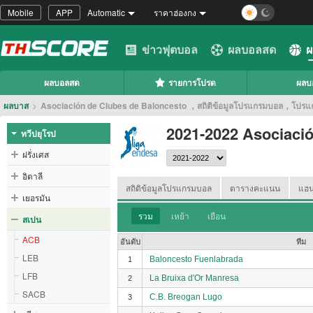
Mobile
APP
Automatic
ราคาฮ่องกง
ข่าวฟุตบอล
ผลบอลสด
ผ
ผลบอลสด
รายการโปรด
ผลบ
ผลบาส
>
Asociación de Clubes de Baloncesto ，สถิติข้อมูลโปรแกรมบอล，โ
2021-2022 Asociació
ทวีปยุโรป
ฝรั่งเศส
อิตาลี
สถิติข้อมูลโปรแกรมบอล
ตารางคะแนน
แฮน
เยอรมัน
รวม
เหย้า
เยือน
สเปน
ACB
อันดับ
ทีม
LEB
Baloncesto Fuenlabrada
1
LFB
La Bruixa d'Or Manresa
2
SACB
C.B. Breogan Lugo
3