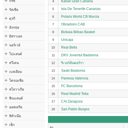
กรีซ
Kalise Gran Canaria
4
รัสเซีย
Isla De Tenerife Canarias
5
Polaris World CB Murcia
6
ตุรกี
Obradoiro CAB
7
อังกฤษ
Bizkaia Bilbao Basket
8
อิสราเอล
Unicaja
9
นอร์เวย์
Real Betis
10
โปแลนด์
DKV Joventut Badalona
11
สวีเดน
ริเวอร์อันดอร์รา
12
Saski Baskonia
เบลเยียม
13
Pamesa Valencia
14
โครเอเชีย
FC Barcelona
15
สโลวาเกีย
Real Madrid Teka
16
ฟินแลนด์
CAI Zaragoza
17
ออสเตรีย
San Pablo Burgos
18
ลิทัวเนีย
เช็ก
สูง