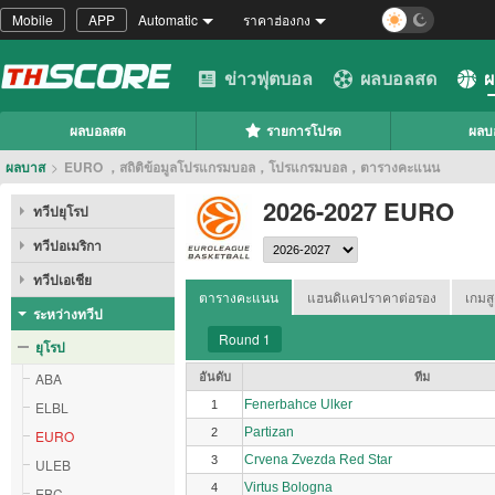
Mobile
APP
Automatic
ราคาฮ่องกง
ข่าวฟุตบอล
ผลบอลสด
ผ
ผลบอลสด
รายการโปรด
ผลบ
ผลบาส
>
EURO ，สถิติข้อมูลโปรแกรมบอล，โปรแกรมบอล，ตารางคะแนน
2026-2027 EURO
ทวีปยุโรป
ทวีปอเมริกา
ทวีปเอเชีย
ตารางคะแนน
แฮนดิแคปราคาต่อรอง
เกมสู
ระหว่างทวีป
Round 1
ยุโรป
ABA
อันดับ
ทีม
Fenerbahce Ulker
ELBL
1
Partizan
2
EURO
Crvena Zvezda Red Star
3
ULEB
Virtus Bologna
4
EBC