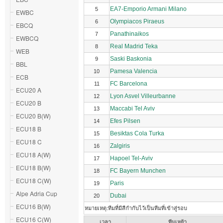
EA7-Emporio Armani Milano
5
EWBC
Olympiacos Piraeus
6
EBCQ
Panathinaikos
7
EWBCQ
Real Madrid Teka
8
WEB
Saski Baskonia
9
BBL
Pamesa Valencia
10
ECB
FC Barcelona
11
ECU20 A
Lyon Asvel Villeurbanne
12
ECU20 B
Maccabi Tel Aviv
13
ECU20 B(W)
Efes Pilsen
14
ECU18 B
Besiktas Cola Turka
15
ECU18 C
Zalgiris
16
ECU18 A(W)
Hapoel Tel-Aviv
17
ECU18 B(W)
FC Bayern Munchen
18
ECU18 C(W)
Paris
19
Alpe Adria Cup
Dubai
20
ECU16 B(W)
หมายเหตุ:ทีมที่มีสีกำกับไว้เป็นทีมที่เข้าสู่รอบ
ECU16 C(W)
เวลา
ทีมเหย้า