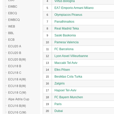
Virtus Bologna
4
EWBC
EA7-Emporio Armani Milano
5
EBCQ
Olympiacos Piraeus
6
EWBCQ
Panathinaikos
7
WEB
Real Madrid Teka
8
BBL
Saski Baskonia
9
ECB
Pamesa Valencia
10
ECU20 A
FC Barcelona
11
ECU20 B
Lyon Asvel Villeurbanne
12
ECU20 B(W)
Maccabi Tel Aviv
13
ECU18 B
Efes Pilsen
14
ECU18 C
Besiktas Cola Turka
15
ECU18 A(W)
Zalgiris
16
ECU18 B(W)
Hapoel Tel-Aviv
17
ECU18 C(W)
FC Bayern Munchen
18
Alpe Adria Cup
Paris
19
ECU16 B(W)
Dubai
20
ECU16 C(W)