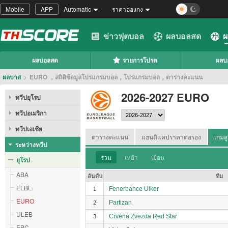
Mobile
APP
Automatic
ราคาฮ่องกง
ข่าวฟุตบอล
ผลบอลสด
ผ
ผลบอลสด
รายการโปรด
ผลบ
ผลบาส
>
EURO ，สถิติข้อมูลโปรแกรมบอล，โปรแกรมบอล，ตารางคะแนน
2026-2027 EURO
ทวีปยุโรป
ทวีปอเมริกา
ทวีปเอเชีย
ตารางคะแนน
แฮนดิแคปราคาต่อรอง
เกมสู
ระหว่างทวีป
รวม
เหย้า
เยือน
ยุโรป
ABA
อันดับ
ทีม
ELBL
Fenerbahce Ulker
1
EURO
Partizan
2
ULEB
Crvena Zvezda Red Star
3
EBC