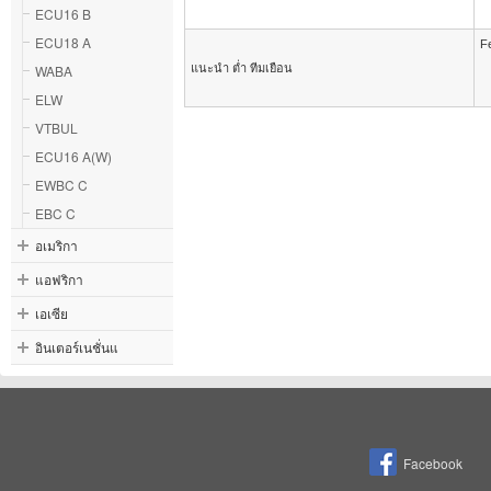
ECU16 B
ECU18 A
Fe
WABA
แนะนำ ต่ำ ทีมเยือน
ELW
VTBUL
ECU16 A(W)
EWBC C
EBC C
อเมริกา
แอฟริกา
เอเซีย
อินเตอร์เนชั่นแ
Facebook