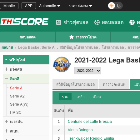
Mobile
APP
Automatic
ราคาฮ่องกง
ข่าวฟุตบอล
ผลบอลสด
ผ
ผลบอลสด
รายการโปรด
ผลบ
ผลบาส
>
Lega Basket Serie A ，สถิติข้อมูลโปรแกรมบอล，โปรแกรมบอล，ตาราง
2021-2022 Lega Bask
ทวีปยุโรป
ฝรั่งเศส
อิตาลี
สถิติข้อมูลโปรแกรมบอล
ตารางคะแนน
แฮน
Serie A
Serie A2
รวม
เหย้า
เยือน
Serie A(W)
อันดับ
ทีม
ITA SC
เยอรมัน
Centrale del Latte Brescia
1
Virtus Bologna
สเปน
2
Trenkwalder Reggio Emilia
3