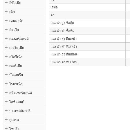
ลิทัวเนีย
เสมอ
เช็ก
ต่ำ
เดนมาร์ก
แนะนำ สูง ชื่อทีม
ลัตเวีย
แนะนำ ต่ำ ชื่อทีม
เนเธอร์แลนด์
แนะนำ สูง ทีมเหย้า
แนะนำ ต่ำ ทีมเหย้า
เอสโตเนีย
แนะนำ สูง ทีมเยือน
สโลวีเนีย
แนะนำ ต่ำ ทีมเยือน
เซอร์เบีย
บัลแกเรีย
โรมาเนีย
สวิตเซอร์แลนด์
ไอซ์แลนด์
ประเทศฮังการี
ยูเครน
ไซปรัส