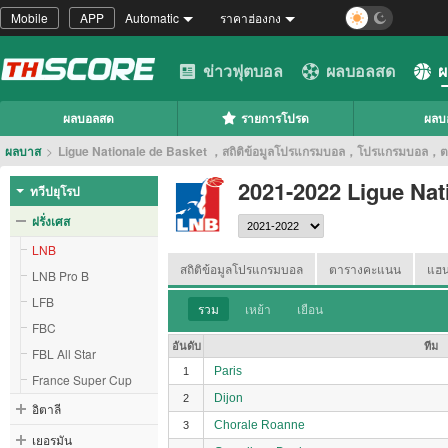
Mobile
APP
Automatic
ราคาฮ่องกง
ข่าวฟุตบอล
ผลบอลสด
ผ
ผลบอลสด
รายการโปรด
ผลบ
ผลบาส
>
Ligue Nationale de Basket ，สถิติข้อมูลโปรแกรมบอล，โปรแกรมบอล，
2021-2022 Ligue Nat
ทวีปยุโรป
ฝรั่งเศส
LNB
สถิติข้อมูลโปรแกรมบอล
ตารางคะแนน
แฮน
LNB Pro B
LFB
รวม
เหย้า
เยือน
FBC
อันดับ
ทีม
FBL All Star
Paris
1
France Super Cup
Dijon
2
อิตาลี
Chorale Roanne
3
เยอรมัน