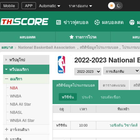
Mobile
APP
Automatic
ราคาฮ่องกง
ข่าวฟุตบอล
ผลบอลสด
ผ
ผลบอลสด
รายการโปรด
ผลบ
ผลบาส
>
National Basketball Association ，สถิติข้อมูลโปรแกรมบอล，โปรแก
2022-2023 National 
ทวีปยุโรป
ทวีปอเมริกา
อเมริกา
สถิติข้อมูลโปรแกรมบอล
ตารางคะแนน
สถิ
NBA
WNBA
พรีซีซั่น
ประจำ
รอบตัดเชือก
NBA All Star
ฤดู
เวลา
ทีมเหย้า
NBASL
WNBA All Star
วอชิงตัน วิซาร์ดส์
พรีซีซั่น
10:00
อาร์เจนตินา
บราซิล